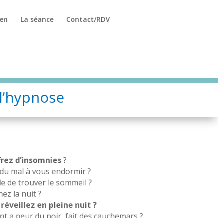
ien
La séance
Contact/RDV
 l’hypnose
frez d’insomnies
?
du mal à vous endormir ?
cile de trouver le sommeil ?
ez la nuit ?
réveillez en pleine nuit ?
nt a peur du noir, fait des cauchemars ?