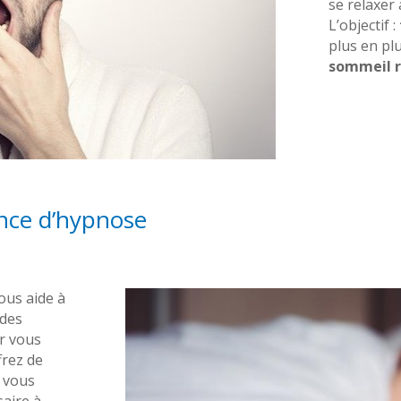
se relaxer
L’objectif :
plus en pl
sommeil 
nce d’hypnose
ous aide à
des
r vous
frez de
e vous
aire à