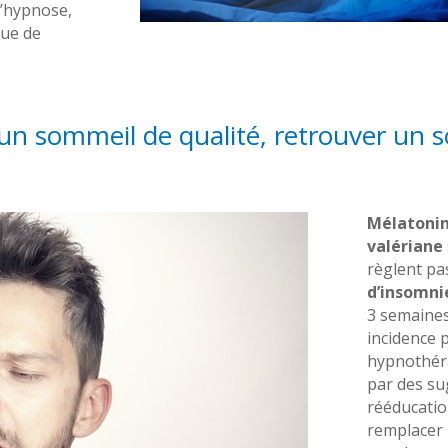
 L’hypnose,
que de
un sommeil de qualité, retrouver un 
Mélatoni
valériane
règlent pa
d’insomni
3 semaines
incidence p
hypnothéra
par des su
rééducatio
remplacer 