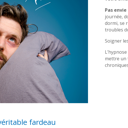
Pas envie 
journée, d
dormi, se r
troubles d
Soigner le
L’hypnose 
mettre un 
chroniques
véritable fardeau