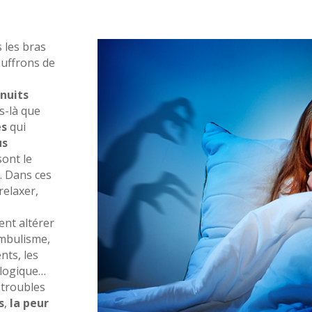
 les bras
uffrons de
nuits
s-là que
es
qui
us
sont le
é
. Dans ces
relaxer,
ent altérer
bulisme,
nts, les
ologique…
troubles
s
,
la peur