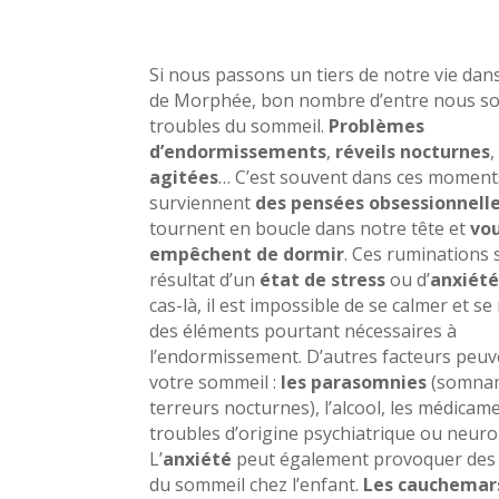
Si nous passons un tiers de notre vie dans
de Morphée, bon nombre d’entre nous so
troubles du sommeil.
Problèmes
d’endormissements
,
réveils nocturnes
,
agitées
… C’est souvent dans ces moment
surviennent
des pensées obsessionnell
tournent en boucle dans notre tête et
vo
empêchent de dormir
. Ces ruminations 
résultat d’un
état de stress
ou d’
anxiét
cas-là, il est impossible de se calmer et se 
des éléments pourtant nécessaires à
l’endormissement. D’autres facteurs peuv
votre sommeil :
les parasomnies
(somnam
terreurs nocturnes), l’alcool, les médicame
troubles d’origine psychiatrique ou neur
L’
anxiété
peut également provoquer des 
du sommeil chez l’enfant.
Les cauchemar