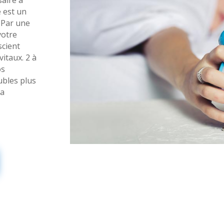
e est un
. Par une
votre
scient
itaux. 2 à
os
ubles plus
ra